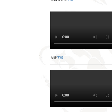
入靜
下載