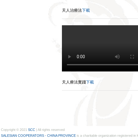
天人治療法
下載
天人療法實踐
下載
Copyright © 2021
SCC
| All rights reserved
SALESIAN COOPERATORS - CHINA PROVINCE
is a charitable organization registered i