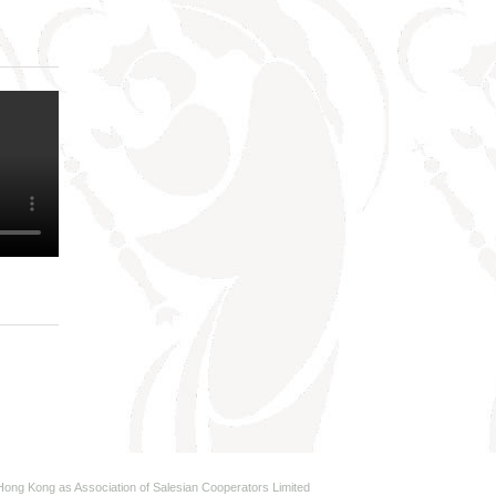
n Hong Kong as Association of Salesian Cooperators Limited