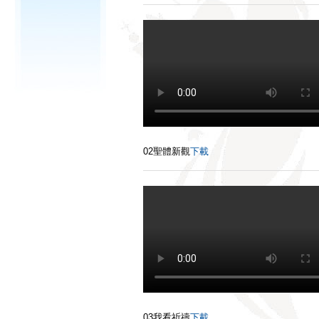
02聖體新觀
下載
03我看祈禱
下載