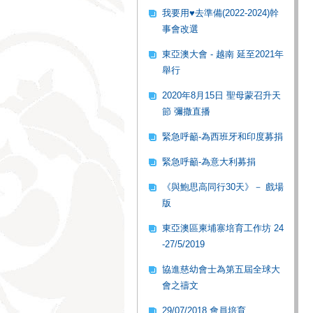
我要用♥去準備(2022-2024)幹
事會改選
東亞澳大會 - 越南 延至2021年
舉行
2020年8月15日 聖母蒙召升天
節 彌撒直播
緊急呼籲-為西班牙和印度募捐
緊急呼籲-為意大利募捐
《與鮑思高同行30天》－ 戲場
版
東亞澳區柬埔寨培育工作坊 24
-27/5/2019
協進慈幼會士為第五屆全球大
會之禱文
29/07/2018 會員培育